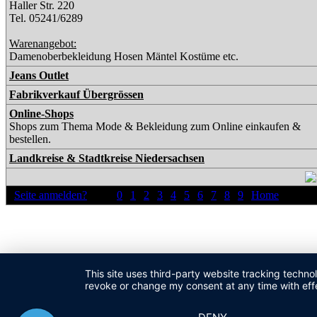
Haller Str. 220
Tel. 05241/6289
Warenangebot:
Damenoberbekleidung Hosen Mäntel Kostüme etc.
Jeans Outlet
Fabrikverkauf Übergrössen
Online-Shops
Shops zum Thema Mode & Bekleidung zum Online einkaufen &
bestellen.
Landkreise & Stadtkreise Niedersachsen
|
Seite anmelden?
| Plz |
0
|
1
|
2
|
3
|
4
|
5
|
6
|
7
|
8
|
9
|
Home
|
This site uses third-party website tracking techno
revoke or change my consent at any time with effe